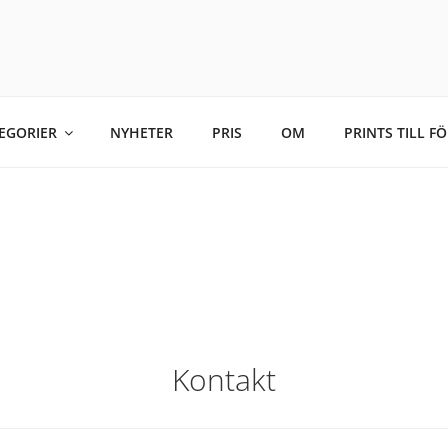
GSTRÖM
rättfotograf & personal brand-fotograf
EGORIER
NYHETER
PRIS
OM
PRINTS TILL F
Kontakt