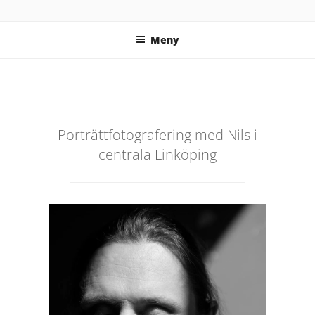
Hoppa
FOTOGRAF ENGSTRÖM
Fotograf Linköping – Företagsfotograf, porträttfotograf &
till
personal brand-fotograf
Meny
innehåll
Porträttfotografering med Nils i
centrala Linköping