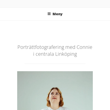
Hoppa
FOTOGRAF ENGSTRÖM
Fotograf Linköping – Företagsfotograf, porträttfotograf &
till
personal brand-fotograf
Meny
innehåll
Porträttfotografering med Connie
i centrala Linköping